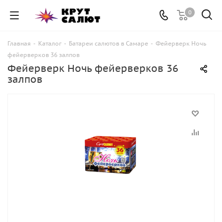
0
Главная
-
Каталог
-
Батареи салютов в Самаре
-
Фейерверк Ночь
фейерверков 36 залпов
Фейерверк Ночь фейерверков 36
залпов