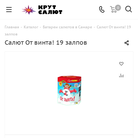
0
Главная
-
Каталог
-
Батареи салютов в Самаре
-
Салют От винта! 19
залпов
Салют От винта! 19 залпов