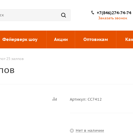
+7(846)274-74-74
Заказать звонок
Фейерверк шоу
Акции
Оптовикам
Как
от 25 залпов
пов
Артикул:
СС7412
Нет в наличии