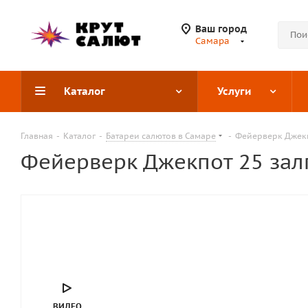
Ваш город
Самара
Каталог
Услуги
Главная
-
Каталог
-
Батареи салютов в Самаре
-
Фейерверк Джекп
Фейерверк Джекпот 25 зал
ВИДЕО