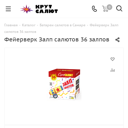
0
Главная
-
Каталог
-
Батареи салютов в Самаре
-
Фейерверк Залп
салютов 36 залпов
Фейерверк Залп салютов 36 залпов