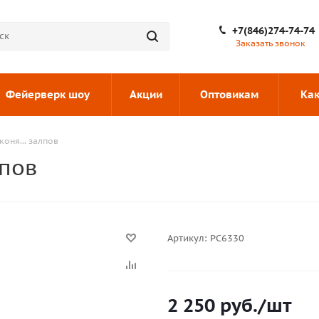
+7(846)274-74-74
Заказать звонок
Фейерверк шоу
Акции
Оптовикам
Как
коня... залпов
лпов
Артикул:
РС6330
2 250
руб.
/шт