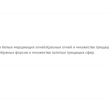
и белых мерцающих огней.Красных огней и множества треща
ебряных форсов и множества золотых трещащих сфер.