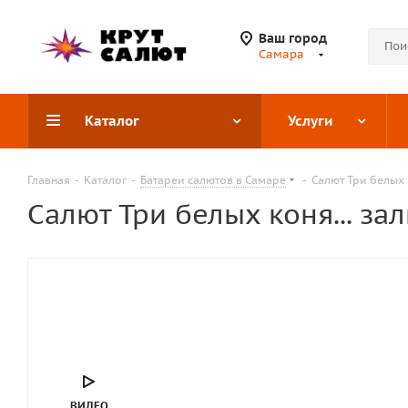
Ваш город
Самара
Каталог
Услуги
Главная
-
Каталог
-
Батареи салютов в Самаре
-
Салют Три белых 
Салют Три белых коня... за
ВИДЕО