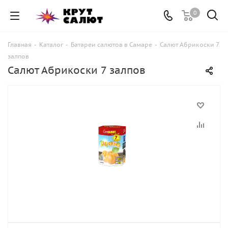
0
Главная
-
Каталог
-
Батареи салютов в Самаре
-
Салют Абрикоски 7
залпов
Салют Абрикоски 7 залпов