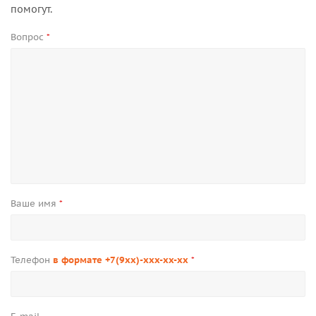
помогут.
Вопрос
*
Ваше имя
*
Телефон
в формате +7(9xx)-xxx-xx-xx
*