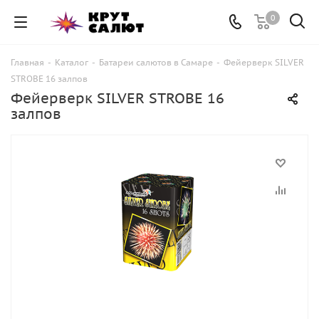
0
Главная
-
Каталог
-
Батареи салютов в Самаре
-
Фейерверк SILVER
STROBE 16 залпов
Фейерверк SILVER STROBE 16
залпов