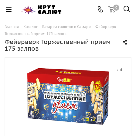
0
Главная
-
Каталог
-
Батареи салютов в Самаре
-
Фейерверк
Торжественный прием 175 залпов
Фейерверк Торжественный прием
175 залпов